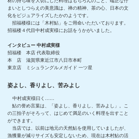
材の持ち味を大切にした料理はもちろんのこと、端正な佇
まいとしつらえの美意識は、禅の精神、茶の心、日本の文
化をビジュアライズしたかのようです。
招福楼様には「木村鮎」をご用命いただいております。
招福楼４代目中村成実様にお話をうかがいました。
インタビュー 中村成実様
招福楼 本店 代表取締役
本 店 滋賀県東近江市八日市本町
東京店 ミシュラングルメガイド 一ツ星
姿よし、香りよし、苦みよし
中村成実様曰く……
鮎の誉め言葉は、「姿よし、香りよし、苦みよし」。こ
の三拍子がそろって、はじめて満足のいく料理を出すこと
ができます。
当店では、以前は地元の天然鮎を使用していましたが、
漁獲量が減りサイズも安定しないため、現在は木村鮎の活