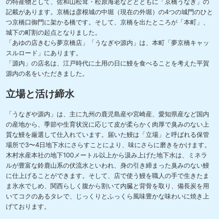
の特産物として、佐和山松茸・松原海老などとともに「京橋うなぎ」の
記載があります。京橋は彦根城の中堀（現在の外堀）の4つの城門のひと
つ京橋口御門に架かる橋です。そして、京橋を出たところが「本町」、
城下の町割の起点となりました。
「あゆの店きむら夢京橋店」「うなぎや源内」は、本町「夢京橋キャッ
スルロード」にあります。
「源内」の店名は、江戸時代に土用の日に鰻を食べることを考えた平賀
源内の名をいただきました。
立場と活け締水
「うなぎや源内」は、主に九州の鹿児島産や宮崎産、愛知県産など国内
の産地から、季節や生育状況に応じて皮が柔らかく肉厚で臭みのない上
質な鰻を厳選して仕入れています。届いた鰻は「立場」と呼ばれる保管
場所で3〜4日地下水にさらすことにより、味にさらに磨きをかけます。
木村水産本社の地下100メートル以上から汲み上げた地下水は、ミネラ
ルが豊富な鈴鹿山系の伏流水といわれ、身の引き締まった臭みのない鰻
に仕上げることができます。そして、店で使う鰻を職人の手で生きたま
ま氷水でしめ、関西らしく腹から割いて内臓と背骨を取り、備長炭を用
いてコクのあるタレで、じっくりとふっくら風味豊かな味わいに焼き上
げております。