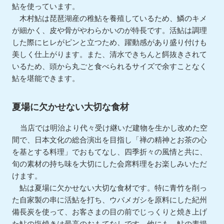
鮎を使っています。
木村鮎は琵琶湖産の稚鮎を養殖しているため、鱗のキメ
が細かく、皮や骨がやわらかいのが特長です。活鮎は調理
した際にヒレがピンと立つため、躍動感があり盛り付けも
美しく仕上がります。また、清水できちんと餌抜きされて
いるため、頭から丸ごと食べられるサイズで余すことなく
鮎を堪能できます。
夏場に欠かせない大切な食材
当店では明治より代々受け継いだ建物を生かし改めた空
間で、日本文化の総合演出を目指し「禅の精神とお茶の心
を基とする料理」でおもてなし、四季折々の風情と共に、
旬の素材の持ち味を大切にした会席料理をお楽しみいただ
けます。
鮎は夏場に欠かせない大切な食材です。特に青竹を削っ
た自家製の串に活鮎を打ち、ウバメガシを原料にした紀州
備長炭を使って、お客さまの目の前でじっくりと焼き上げ