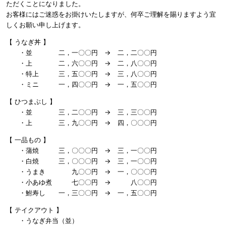
ただくことになりました。
お客様にはご迷惑をお掛けいたしますが、何卒ご理解を賜りますよう宜
しくお願い申し上げます。
【 うなぎ丼 】
・並 二，一〇〇円 → 二，二〇〇円
・上 二，六〇〇円 → 二，八〇〇円
・特上 三，五〇〇円 → 三，八〇〇円
・ミニ 一，四〇〇円 → 一，五〇〇円
【 ひつまぶし 】
・並 三，二〇〇円 → 三，三〇〇円
・上 三，九〇〇円 → 四，〇〇〇円
【 一品もの 】
・蒲焼 三，〇〇〇円 → 三，一〇〇円
・白焼 三，〇〇〇円 → 三，一〇〇円
・うまき 九〇〇円 → 一，〇〇〇円
・小あゆ煮 七〇〇円 → 八〇〇円
・鮒寿し 一，三〇〇円 → 一，五〇〇円
【 テイクアウト 】
・うなぎ弁当（並）