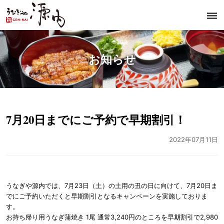
dehaze
うなぎや源内
お知らせ
7月20日までにご予約で早期割引！
2022年07月11日
うなぎや源内では、7月23日（土）の土用の丑の日に向けて、7月20日ま
でにご予約いただくと早期割引となるキャンペーンを実施しておりま
す。
お持ち帰り用うなぎ蒲焼き 1尾 通常3,240円のところを早期割引で2,980